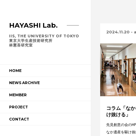
HAYASHI Lab.
2024.11.20
-
a
IIS, THE UNIVERSITY OF TOKYO
東京大学生産技術研究所
林憲吾研究室
HOME
NEWS ARCHIVE
MEMBER
PROJECT
コラム「なか
け抜ける」
CONTACT
先見創意の会のH
なか遺産を駆け抜