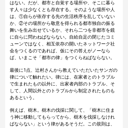
はない。だが、都市と自覚する場所や、そこに暮ら
す人々は少なくとも存在する。そのような場所や人
は、①自らが依存する先の生活秩序を乱していない
か、②その場所から敬意を得られる都市独自の振る
舞いを生み出せているか、それら二つを非都市を鏡
に自らに問わねばならない。自給自足の閉じたコミ
ューンではなく、相互依存の開いたネットワーク社
会をつくるのであれば、仮にその答えがノーなら
ば、いまこそ「都市の律」をつくらねばならない。
最後に1点、辻村さんから教えていただいたサンガの
律について触れたい。律には、在家者とのトラブル
で生まれたもの以外に、出家者内部のトラブル、そ
して、人間以外とのトラブルから制定されたものも
あるという。
例えば、樹木。樹木の伐採に関して、「樹木に住ま
う神に移動してもらってから、樹木を伐採しなけれ
ばならない」という律があるそうだ。この規則は、