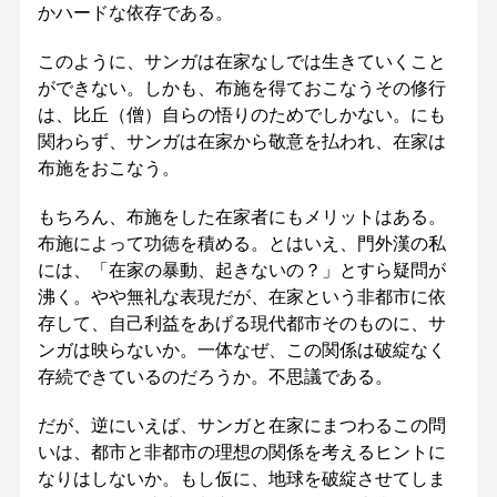
かハードな依存である。
このように、サンガは在家なしでは生きていくこと
ができない。しかも、布施を得ておこなうその修行
は、比丘（僧）自らの悟りのためでしかない。にも
関わらず、サンガは在家から敬意を払われ、在家は
布施をおこなう。
もちろん、布施をした在家者にもメリットはある。
布施によって功徳を積める。とはいえ、門外漢の私
には、「在家の暴動、起きないの？」とすら疑問が
沸く。やや無礼な表現だが、在家という非都市に依
存して、自己利益をあげる現代都市そのものに、サ
ンガは映らないか。一体なぜ、この関係は破綻なく
存続できているのだろうか。不思議である。
だが、逆にいえば、サンガと在家にまつわるこの問
いは、都市と非都市の理想の関係を考えるヒントに
なりはしないか。もし仮に、地球を破綻させてしま