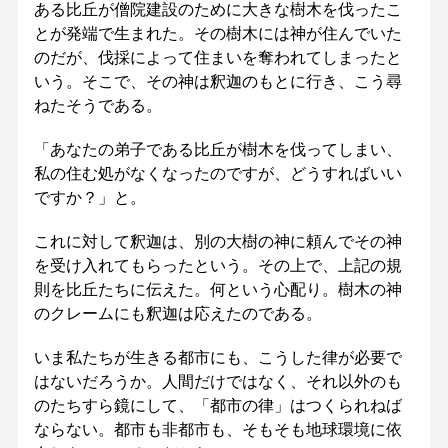
ある比丘が僧院建設のために大きな樹木を伐ったこ
とが発端で生まれた。その樹木には神が住んでいた
のだが、伐採によって住まいを奪われてしまったと
いう。そこで、その神は釈迦のもとに行き、こう尋
ねたそうである。
「あなたの弟子である比丘が樹木を伐ってしまい、
私の住む処がなくなったのですが、どうすればいい
ですか？」と。
これに対して釈迦は、別の大樹の神に頼んでその神
を受け入れてもらったという。その上で、上記の規
則を比丘たちに伝えた。何という心配り。樹木の神
のクレームにも釈迦は応えたのである。
いま私たちが生きる都市にも、こうした律が必要で
はないだろうか。人間だけではなく、それ以外のも
のたちすら鏡にして、「都市の律」はつくられねば
ならない。都市も非都市も、そもそも地球環境に依