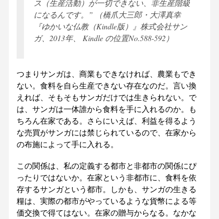
ス（生産活動）が一切できない、非生産階級
になるんです。” （橋爪大三郎・大澤真幸
『ゆかいな仏教（Kindle版）』株式会社サン
ガ、2013年、 Kindle の位置No.588-592）
つまりサンガは、商業もできなければ、農業もでき
ない。食料を自ら生産できない存在なのだ。言い換
えれば、そもそもサンガだけでは生きられない。で
は、サンガは一体誰から食料を手に入れるのか。も
ちろん在家である。さらにいえば、利益を得るよう
な売買がサンガには禁じられているので、在家から
の布施によって手に入れる。
この関係は、私の定義する都市と非都市の関係にぴ
ったりではないか。在家という非都市に、食料を依
存するサンガという都市。しかも、サンガの生きる
糧は、実際の都市がやっているような貨幣による等
価交換で得てはない。在家の贈与からなる。なかな