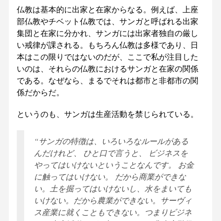
仏教は基本的に出家と在家からなる。例えば、上座
部仏教やチベット仏教では、サンガと呼ばれる出家
集団と在家に分かれ、サンガには出家者独自の厳し
い戒律が課される。もちろん仏教は多様であり、日
本はこの限りではないのだが、ここで私が注目した
いのは、それらの仏教におけるサンガと在家の関係
である。なぜなら、まるでそれは都市と非都市の関
係だからだ。
というのも、サンガは生産活動を禁じられている。
“サンガの特徴は、いろいろなルールがある
んだけれど、 ひと口で言うと、 ビジネスを
やってはいけないということなんです。 お金
に触ってはいけない。 だから商業ができな
い。土を掘ってはいけないし、水をまいても
いけない。だから農業ができない。サーヴィ
ス産業に就くこともできない。つまりビジネ