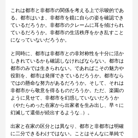
これは都市と非都市の関係を考える上で示唆的であ
る。都市はいま、非都市を鏡に自らの姿を確認でき
ているだろうか。非都市のクレームに耳を傾けられ
ているだろうか。非都市の生活秩序をかき乱すこと
になっていないだろうか。
と同時に、都市は非都市との非対称性を十分に活か
しきれているかも確認しなければならない。都市は
都市のみでは生きられない。であればこその魅力や
役割を、都市は発揮できているだろうか。都市なら
ではの懸命な努力があるだろうか。そして、それは
非都市から敬意を得るものだろうか。ただ、楽園の
ように見せて、非都市を幻惑していないだろうか
（やたらめった在家から出家者を生み出し、早々に
幻滅して還俗が続出するような…）。
出家と在家の区分とは異なり、都市と非都市は明確
に二分できるわけではない。ことはそんなに単純で