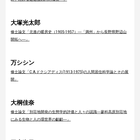
大塚光太郎
修士論文「北進の暖房史（1905-1957）―「満州」から長野県野辺山
開拓へ―」
万シシン
修士論文「C.A.ドクシアディス(1913-1975)の人間居住科学論とその展
開」
大桐佳奈
修士論文「別荘地開発の生態学的評価と人々の認識―蓼科高原別荘地
にみる生物と人の環世界の齟齬―」