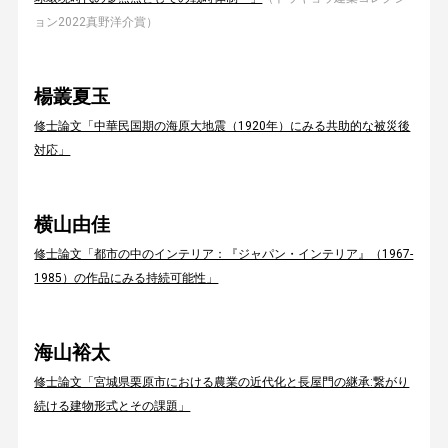
ョン2022真野洋介賞）
楊叢夏玉
修士論文「中華民国期の海原大地震（1920年）にみる共助的な被災後
対応」
横山由佳
修士論文「都市の中のインテリア：『ジャパン・インテリア』（1967-
1985）の作品にみる持続可能性」
海山裕太
修士論文「宮城県栗原市における農業の近代化と長屋門の継承:繋がり
続ける建物形式とその課題」