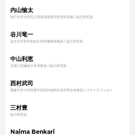
内山愉太
神戸大学大学院人間発達環境学研究科助教 / 協力研究員
谷川竜一
金沢大学新学術創生研究機構准教授 / 協力研究員
中山利恵
京都工芸繊維大学准教授 / 協力研究員
西村武司
愛媛大学大学院農学研究科食料生産学専攻准教授 / リサーチフェロー
三村豊
協力研究員
Naima Benkari