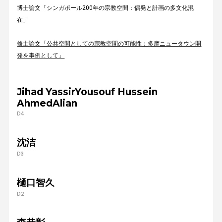
博士論文「シンガポール200年の宗教空間：偶発と計画の多文化混
在」
修士論文「公共空間としての宗教空間の可能性：多摩ニュータウン開
発を事例として」
Jihad YassirYousouf Hussein
AhmedAlian
D4
沈洁
D3
樋口智久
D2