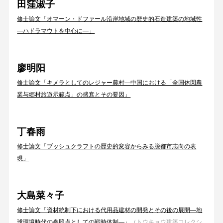
田窪淑子
修士論文「オマーン・ドファール沿岸地域の歴史的石造建築の地域性
―ハドラマウトを中心に―」
廖明阳
修士論文「キメラとしてのレジャー農村―中国における「全国休閑農
業与郷村旅遊示範点」の盛衰とその要因」
丁春雨
修士論文「ブッシュクラフトの歴史的変容からみる脱都市志向の表
現」
大島菜々子
修士論文「資材統制下における代用品建材の開発とその後の展開―地
球環境時代の参照点としての戦時体制―」
（トウキョウ建築コレクシ