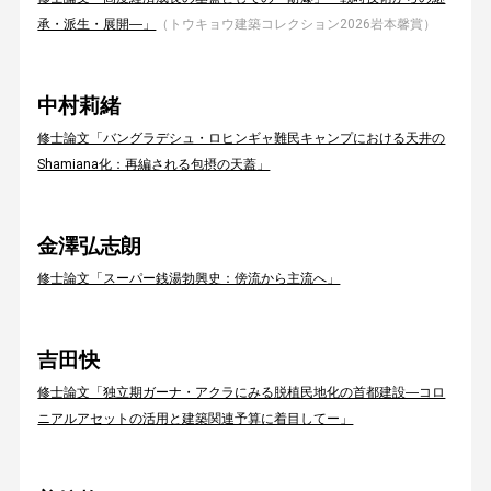
承・派生・展開―」
（トウキョウ建築コレクション2026岩本馨賞）
中村莉緒
修士論文「バングラデシュ・ロヒンギャ難民キャンプにおける天井の
Shamiana化：再編される包摂の天蓋」
金澤弘志朗
修士論文「スーパー銭湯勃興史：傍流から主流へ」
吉田快
修士論文「独立期ガーナ・アクラにみる脱植民地化の首都建設―コロ
ニアルアセットの活用と建築関連予算に着目してー」