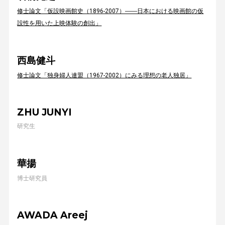
修士論文「仮設映画館史（1896-2007）――日本における映画館の仮
設性を用いた上映体験の創出」
西島健斗
修士論文「独身婦人連盟（1967-2002）にみる理想の老人独居」
ZHU JUNYI
研究生
華揚
博士研究員
AWADA Areej