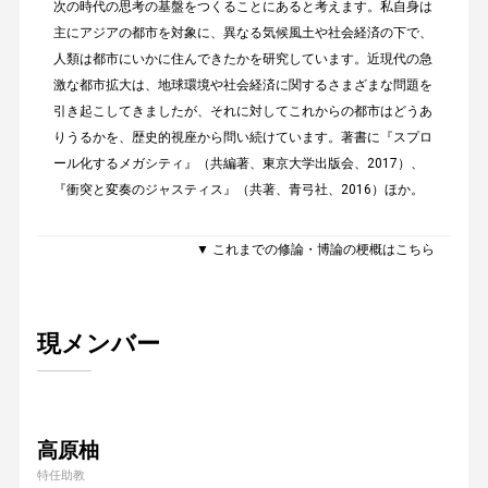
次の時代の思考の基盤をつくることにあると考えます。私自身は
主にアジアの都市を対象に、異なる気候風土や社会経済の下で、
人類は都市にいかに住んできたかを研究しています。近現代の急
激な都市拡大は、地球環境や社会経済に関するさまざまな問題を
引き起こしてきましたが、それに対してこれからの都市はどうあ
りうるかを、歴史的視座から問い続けています。著書に『スプロ
ール化するメガシティ』（共編著、東京大学出版会、2017）、
『衝突と変奏のジャスティス』（共著、青弓社、2016）ほか。
▼ これまでの修論・博論の梗概はこちら
現メンバー
高原柚
特任助教