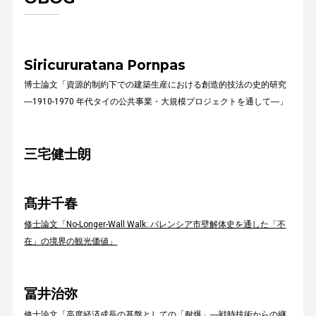
Siricururatana Pornpas
博士論文「資源的制約下での建築⽣産における創造的技法の史的研究
―1910-1970 年代タイの公共事業・⼤規模プロジェクトを通して―」
三宅健士朗
髙井千春
修士論文「No-Longer-Wall Walk: バレンシア市壁解体史を通した「不
在」の境界の観光価値」
冨井治弥
修士論文「高度経済成長の基盤としての「耐爆」―戦時技術からの継