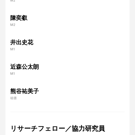
M2
陳奕叡
M2
井出史花
M1
近森公太朗
M1
熊谷祐美子
秘書
リサーチフェロー／協力研究員