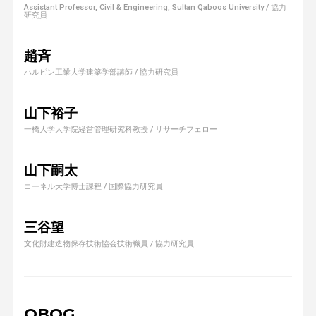
Assistant Professor, Civil & Engineering, Sultan Qaboos University / 協力
研究員
趙斉
ハルピン工業大学建築学部講師 / 協力研究員
山下裕子
一橋大学大学院経営管理研究科教授 / リサーチフェロー
山下嗣太
コーネル大学博士課程 / 国際協力研究員
三谷望
文化財建造物保存技術協会技術職員 / 協力研究員
OBOG