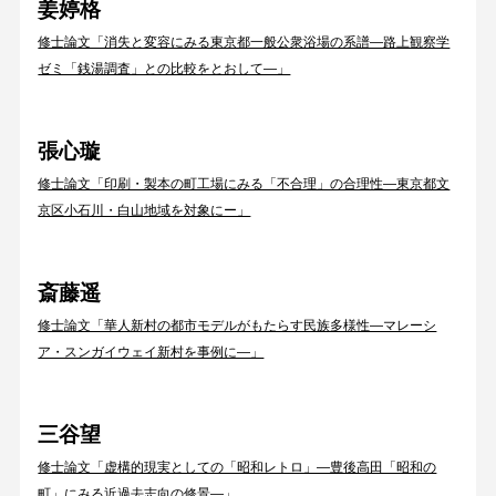
姜婷格
修士論文「消失と変容にみる東京都一般公衆浴場の系譜―路上観察学
ゼミ「銭湯調査」との比較をとおして―」
張⼼璇
修士論文「印刷・製本の町工場にみる「不合理」の合理性―東京都⽂
京区⼩⽯川・⽩⼭地域を対象にー」
斎藤遥
修士論文「華人新村の都市モデルがもたらす民族多様性―マレーシ
ア・スンガイウェイ新村を事例に―」
三谷望
修士論文「虚構的現実としての「昭和レトロ」―豊後高田「昭和の
町」にみる近過去志向の修景―」