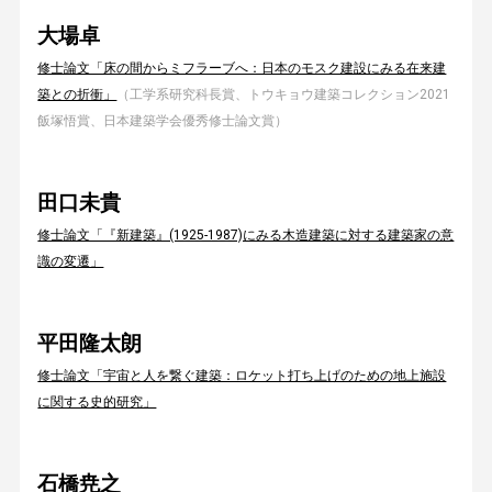
大場卓
修士論文「床の間からミフラーブへ：日本のモスク建設にみる在来建
築との折衝」
（工学系研究科長賞、トウキョウ建築コレクション2021
飯塚悟賞、日本建築学会優秀修士論文賞）
田口未貴
修士論文「『新建築』(1925-1987)にみる木造建築に対する建築家の意
識の変遷」
平田隆太朗
修士論文「宇宙と人を繋ぐ建築：ロケット打ち上げのための地上施設
に関する史的研究」
石橋尭之