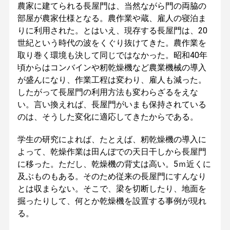
農家に建てられる長屋門は、当然ながら門の両脇の
部屋が農家仕様となる。農作業や蔵、雇人の寝泊ま
りに利用された。とはいえ、現存する長屋門は、20
世紀という時代の波をくぐり抜けてきた。農作業を
取り巻く環境も決して同じではなかった。昭和40年
頃からはコンバインや籾乾燥機など農業機械の導入
が盛んになり、作業工程は変わり、雇人も減った。
したがって長屋門の利用方法も変わらざるをえな
い。言い換えれば、長屋門がいまも保持されている
のは、そうした変化に適応してきたからである。
学生の研究によれば、たとえば、籾乾燥機の導入に
よって、乾燥作業は田んぼでの天日干しから長屋門
に移った。ただし、乾燥機の背丈は高い。5ｍ近くに
及ぶものもある。そのため従来の長屋門にすんなり
とは収まらない。そこで、梁を切断したり、地面を
掘ったりして、何とか乾燥機を設置する事例が現れ
る。