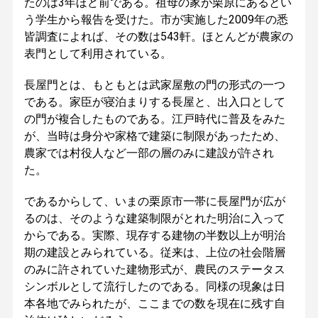
たのは3年ほど前である。祖母の家が栗原にあるとい
う学生から報告を受けた。市が実施した2009年の悉
皆調査によれば、その数は543軒。ほとんどが農家の
表門として利用されている。
長屋門とは、もともとは武家屋敷の門の形式の一つ
である。家臣が寝泊まりする長屋と、出入口として
の門が複合したものである。江戸時代に普及をみた
が、当時は身分や家格で建築に制限があったため、
農家では村役人など一部の層のみに建設が許され
た。
であるからして、いまの栗原市一帯に長屋門が広が
るのは、そのような建築制限がとれた明治に入って
からである。実際、現存する建物の半数以上が明治
期の建設とみられている。従来は、上位の社会階層
のみに許されていた建物形式が、農民のステータス
シンボルとして流行したのである。同様の現象は日
本各地でみられたが、ここまでの数を現在に残す自