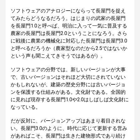
ソフトウェアのアナロジーにならって長屋門を捉え
てみたらどうなるだろう。はじまりの武家の長屋門
を長屋門1.0と呼べば、明治に入って一気に普及する
農家の長屋門は長屋門2.0ということになろう。さら
に戦後に農業の機械化に対応した長屋門は長屋門3.0
と呼べるだろうか（農家型なのだから2.5ではないか
という声も聞こえてきそうではあるが）。
ソフトウェアの分野では、新しいバージョンが大事
で、古いバージョンはそれほど大切にされていない
かもしれないが、建築の歴史分野には古いバージョ
ンを保護する仕組みがある。文化財である。全国的
に見れば現存する長屋門1.0や2.0はしばしば文化財に
なっている。
だが反対に、バージョンアップはあまり着目されな
い。長屋門3.0のように、時代に応じて更新する営み
があればこそ、長屋門は生きた建物形式であり続け