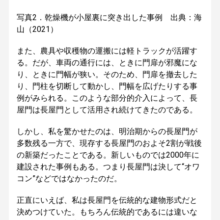
写真2．乾燥機が小屋裏に突き出した事例 出典：海
山（2021）
また、農具や収穫物の運搬には軽トラックが活躍す
る。だが、車両の通行には、ときに門扉が邪魔にな
り、ときに門幅が狭い。そのため、門扉を撤去した
り、門柱を切断して動かし、門幅を広げたりする事
例がみられる。このような部分的介入によって、長
屋門は長屋門として活用され続けてきたのである。
しかし、私を驚かせたのは、明治期からの長屋門が
多数残る一方で、現存する長屋門のおよそ2割が戦後
の新築だったことである。新しいものでは2000年に
建設された事例もある。つまり長屋門は決して“オワ
コン”などではなかったのだ。
正直にいえば、私は長屋門を伝統的な建物形式だと
決めつけていた。もちろん伝統的であるには違いな