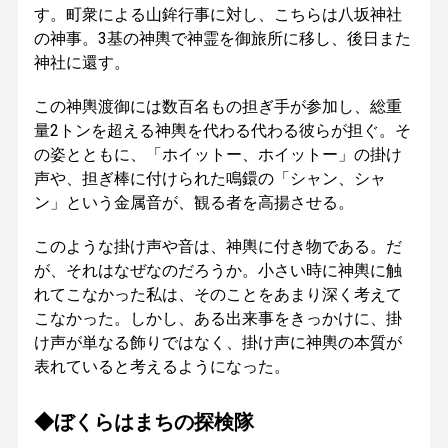
す。町衆による山鉾行事に対し、こちらは八坂神社
の神事。3基の神輿で神霊を御旅所に移し、後日また
神社に還す。
この神輿渡御には数百名もの担ぎ手が参加し、総重
量2トンを超える神輿を代わる代わる彼らが担ぐ。そ
の姿とともに、「ホイットー、ホイットー」の掛け
声や、担ぎ棒に付けられた鳴鐶の「シャン、シャ
ン」という金属音が、観る者を高揚させる。
このような掛け声や音は、神輿に付き物である。だ
が、それはなぜなのだろうか。小さい時に神輿に触
れてこなかった私は、そのことをあまり深く考えて
こなかった。しかし、ある出来事をきっかけに、掛
け声が単なる飾りではなく、掛け声に神輿の本質が
表れていると考えるようになった。
◆ぼくらはまちの探検隊