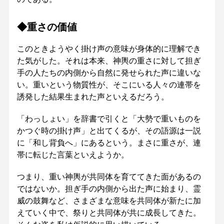
◆重さの価値
このときようやく掛け声の意味が身体的に理解でき
た気がした。それは本来、神輿の重さに対して担ぎ
手の人たちの内側から自然に発せられた声に違いな
い。重いという物質性が、そこにいる人々の連帯を
誘発した結果生まれた声といえるだろう。
「わっしょい」を辞書で引くと「大勢で重いものを
かつぐ時の掛け声」と出てくるが、その語源は一説
に「和し背負へ」にあるという。まさに重さが、連
帯に転じた言葉といえようか。
つまり、重い神輿が共同体を育ててきた面があるの
ではないか。担ぎ手の内側から出た声に始まり、霊
威の鼓舞など、さまざまな意味を共同体が新たに加
えていく中で、祭りと共同体が共に成長してきた。