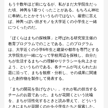
もう十数年ほど前になるが、私がまだ大学院生だっ
た頃、神輿を1基つくったことがある。もちろん神社
に奉納したとかそういうものではない。厳密に言え
ば、神輿っぽい担ぎモノを大学近くの小学生と一緒
につくったのだ。
「ぼくらはまちの探検隊」と呼ばれる研究室主催の
教育プログラムでのことである。このプログラム
は、大学近くの小学6年生と建築や都市を専門とする
大学院生が一緒になって学校周辺を探検し、自分た
ちが生活するまちへの理解やリテラシーを向上させ
よう、というものである。各チームが与えられたお
題に沿って、まちを観察・分析し、その成果に関連
した創作物を製作して発表する。
「まちの開花を告げなさい」。それが私の担当する
チームのお題であった。まちが花開くという比喩
を、まちが活性化するときと読み替えて、どういう
ときにまちが花開くのかを小学生たちと探索した。