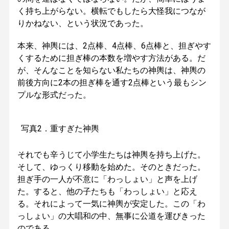
く持ち上がらない。横転でもしたら大怪我につなが
りかねない、という状況であった。
本来、神輿には、2点棒、4点棒、6点棒と、担ぎやす
くするために担ぎ棒の本数を増やす方法がある。だ
が、そんなことを知らない私たちの神輿は、神輿の
前後方向に2本の担ぎ棒を通す2点棒という最もシン
プルな形式だった。
写真2．重すぎた神輿
それでも辛うじて小学生たちは神輿を持ち上げた。
そして、ゆっくり移動を始めた。そのときだった。
担ぎ手の一人が不意に「わっしょい」と声を上げ
た。すると、他の子たちも「わっしょい」と応え
る。それによって一気に神輿が安定した。この「わ
っしょい」の大唱和の中、無事に公道を運びきった
のである。