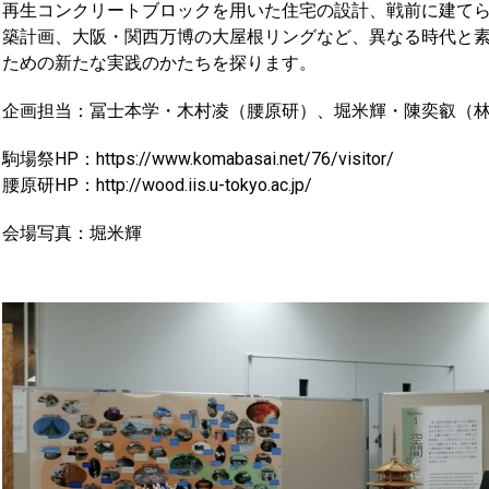
再生コンクリートブロックを用いた住宅の設計、戦前に建て
築計画、大阪・関西万博の大屋根リングなど、異なる時代と
ための新たな実践のかたちを探ります。
企画担当：冨士本学・木村凌（腰原研）、堀米輝・陳奕叡（
駒場祭HP：https://www.komabasai.net/76/visitor/
腰原研HP：http://wood.iis.u-tokyo.ac.jp/
会場写真：堀米輝