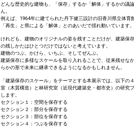
どんな歴史的な建物も、「保存」するか「解体」するかの議
ん。
例えば、1964年に建てられた丹下健三設計の旧香川県立体
「再生」と県による「解体」とのあいだで揺れ動いています
けれども、建物のオリジナルの姿を残すことだけが、建築保
の残しかたはひとつだけではないと考えています。
建物のつぶ、かけら、いちぶ、そしてぜんぶ。
建築保存に多様なスケールを取り入れることで、従来残せな
らかの形で未来に継承できるようになるかもしれません。
「建築保存のスケール」をテーマとする本展示では、以下の
室（木質構造）と林研究室（近現代建築史・都市史）の研究
します。
セクション１：空間を保存する
セクション２：部分を保存する
セクション３：部位を保存する
セクション４：つぶを保存する